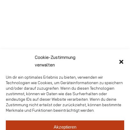
Cookie-Zustimmung
verwalten
Über 26 neue Trainingsanzüge konnten sich die Kinder
und Jugendlichen des TV Rot-Gold Sögel freuen, die an
Um dir ein optimales Erlebnis zu bieten, verwenden wir
den diesjährigen Punktspielen teilnehmen.
Technologien wie Cookies, um Geräteinformationen zu speichern
und/oder darauf zuzugreifen. Wenn du diesen Technologien
Im Rahmen der Abschlussveranstaltung des
zustimmst, können wir Daten wie das Surfverhalten oder
Schnupperkurses mit über 30 tennisinteressierten
eindeutige IDs auf dieser Website verarbeiten. Wenn du deine
Zustimmung nicht erteilst oder zurückziehst, können bestimmte
Kindern überreichten Jugendwartin Lisa Jellinghaus,
Merkmale und Funktionen beeinträchtigt werden.
Jüngstenwart David Hevicke und der 1. Vorsitzende
Markus Kohnen Anzüge in den Vereinsfarben. Ein
Akzeptieren