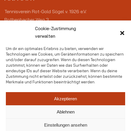
Tennisverein Rot-Gold Sögel v. 1926 e.V.
Rothenbacher Weg 3
49751 Sögel
Cookie-Zustimmung
verwalten
KONTAKT
Um dir ein optimales Erlebnis zu bieten, verwenden wir
Technologien wie Cookies, um Geräteinformationen zu speichern
E-Mail:
vorstand@tennis-soegel.de
und/oder darauf zuzugreifen. Wenn du diesen Technologien
zustimmst, können wir Daten wie das Surfverhalten oder
eindeutige IDs auf dieser Website verarbeiten. Wenn du deine
Zustimmung nicht erteilst oder zurückziehst, können bestimmte
Merkmale und Funktionen beeinträchtigt werden.
Akzeptieren
Ablehnen
Einstellungen ansehen
© Copyright 2023 - TV Rot-Gold Sögel